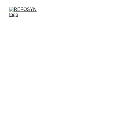
ÁREA FISICOQUÍMICA
Refosyn
FACULTAD DE QUÍMICA
Grupo de investigación
UNIVERSIDAD DE LA 
REPÚBLICA
© 2026. Todos los derechos reservados.